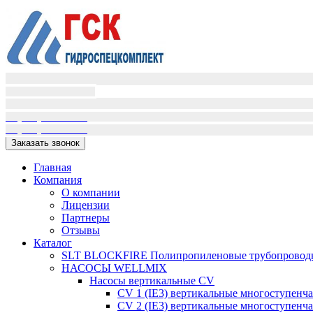
Пн-Пт (9:00-18:00)
Сб-Вс вых.
+7(995)398-01-16
+7(909)405-72-02
Заказать звонок
Главная
Компания
О компании
Лицензии
Партнеры
Отзывы
Каталог
SLT BLOCKFIRE Полипропиленовые трубопроводн
НАСОСЫ WELLMIX
Насосы вертикальные CV
CV 1 (IE3) вертикальные многоступенч
CV 2 (IE3) вертикальные многоступенч