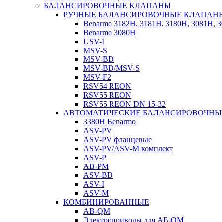
БАЛАНСИРОВОЧНЫЕ КЛАПАНЫ
РУЧНЫЕ БАЛАНСИРОВОЧНЫЕ КЛАПАН
Benarmo 3182H, 3181Н, 3180Н, 3081Н, 
Benarmo 3080H
USV-I
MSV-S
MSV-BD
MSV-BD/MSV-S
MSV-F2
RSV54 REON
RSV55 REON
RSV55 REON DN 15-32
АВТОМАТИЧЕСКИЕ БАЛАНСИРОВОЧНЫ
3380H Benarmo
ASV-PV
ASV-PV фланцевые
ASV-PV/ASV-M комплект
ASV-P
AB-PM
ASV-BD
ASV-I
ASV-M
КОМБИНИРОВАННЫЕ
AB-QM
Электроприводы для AB-QM