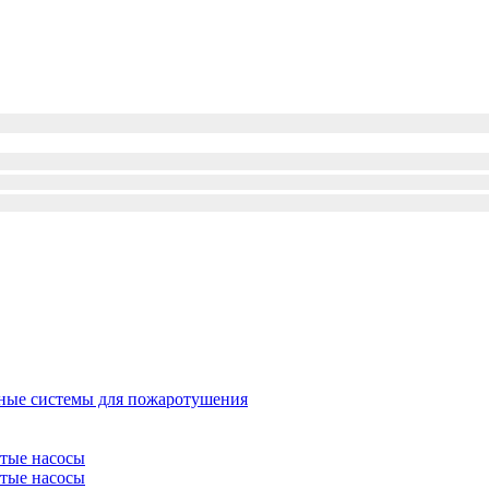
ые системы для пожаротушения
атые насосы
атые насосы