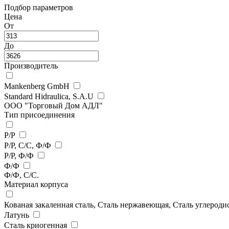
Подбор параметров
Цена
От
До
Производитель
Mankenberg GmbH
Standard Hidraulica, S.A.U
ООО "Торговый Дом АДЛ"
Тип присоединения
Р/Р
Р/Р, С/С, Ф/Ф
Р/Р, Ф/Ф
Ф/Ф
Ф/Ф, С/С.
Материал корпуса
Кованая закаленная сталь, Сталь нержавеющая, Сталь углерод
Латунь
Сталь криогенная