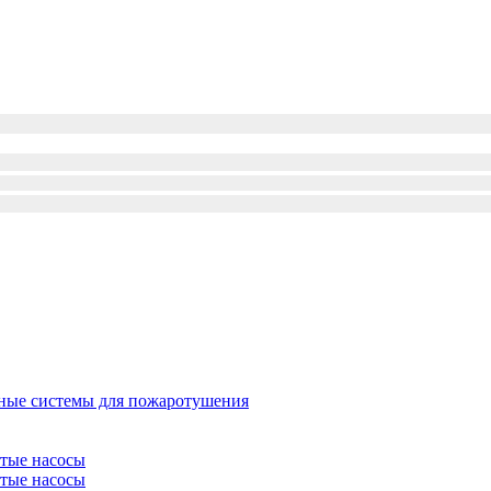
ые системы для пожаротушения
атые насосы
атые насосы