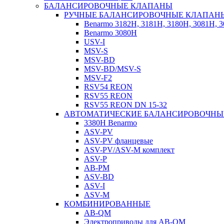
БАЛАНСИРОВОЧНЫЕ КЛАПАНЫ
РУЧНЫЕ БАЛАНСИРОВОЧНЫЕ КЛАПАН
Benarmo 3182H, 3181Н, 3180Н, 3081Н, 
Benarmo 3080H
USV-I
MSV-S
MSV-BD
MSV-BD/MSV-S
MSV-F2
RSV54 REON
RSV55 REON
RSV55 REON DN 15-32
АВТОМАТИЧЕСКИЕ БАЛАНСИРОВОЧНЫ
3380H Benarmo
ASV-PV
ASV-PV фланцевые
ASV-PV/ASV-M комплект
ASV-P
AB-PM
ASV-BD
ASV-I
ASV-M
КОМБИНИРОВАННЫЕ
AB-QM
Электроприводы для AB-QM