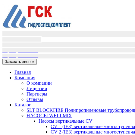
Пн-Пт (9:00-18:00)
Сб-Вс вых.
+7(995)398-01-16
+7(909)405-72-02
Заказать звонок
Главная
Компания
О компании
Лицензии
Партнеры
Отзывы
Каталог
SLT BLOCKFIRE Полипропиленовые трубопроводн
НАСОСЫ WELLMIX
Насосы вертикальные CV
CV 1 (IE3) вертикальные многоступенч
CV 2 (IE3) вертикальные многоступенч