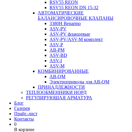
RSV55 REON
RSV55 REON DN 15-32
АВТОМАТИЧЕСКИЕ
БАЛАНСИРОВОЧНЫЕ КЛАПАНЫ
3380H Benarmo
ASV-PV
ASV-PV фланцевые
ASV-PV/ASV-M комплект
ASV-P
AB-PM
ASV-BD
ASV-I
ASV-M
КОМБИНИРОВАННЫЕ
AB-QM
Электроприводы для AB-QM
ПРИНАДЛЕЖНОСТИ
ТЕПЛООБМЕННИКИ НОРД
РЕГУЛИРУЮЩАЯ АРМАТУРА
Блог
Галерея
Прайс-лист
Контакты
0
В корзине