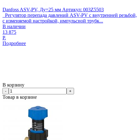
Danfoss ASV-PV, Ду=25 мм Артикул: 003Z5503
Регулятор перепада давлений ASV-PV с внутренней резьбой,
с изменяемой настройкой, импульсной трубк...
В наличии
13 875
Р.
Подробнее
В корзину
-
+
Товар в корзине