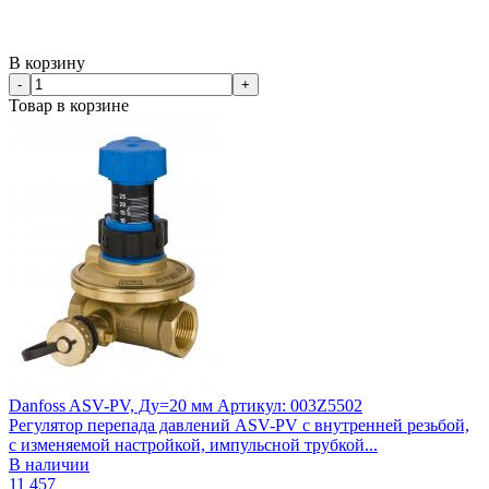
В корзину
-
+
Товар в корзине
Danfoss ASV-PV, Ду=20 мм Артикул: 003Z5502
Регулятор перепада давлений ASV-PV с внутренней резьбой,
с изменяемой настройкой, импульсной трубкой...
В наличии
11 457