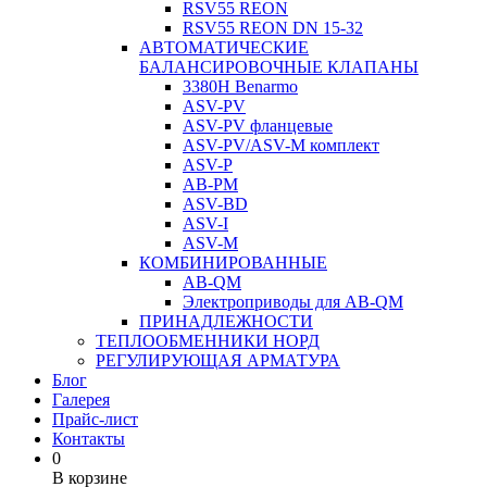
RSV55 REON
RSV55 REON DN 15-32
АВТОМАТИЧЕСКИЕ
БАЛАНСИРОВОЧНЫЕ КЛАПАНЫ
3380H Benarmo
ASV-PV
ASV-PV фланцевые
ASV-PV/ASV-M комплект
ASV-P
AB-PM
ASV-BD
ASV-I
ASV-M
КОМБИНИРОВАННЫЕ
AB-QM
Электроприводы для AB-QM
ПРИНАДЛЕЖНОСТИ
ТЕПЛООБМЕННИКИ НОРД
РЕГУЛИРУЮЩАЯ АРМАТУРА
Блог
Галерея
Прайс-лист
Контакты
0
В корзине