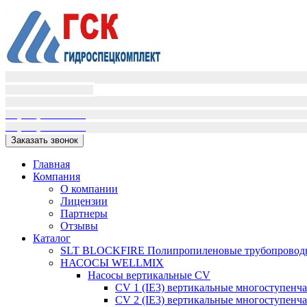
Пн-Пт (9:00-18:00)
Сб-Вс вых.
+7(995)398-01-16
+7(909)405-72-02
Заказать звонок
Главная
Компания
О компании
Лицензии
Партнеры
Отзывы
Каталог
SLT BLOCKFIRE Полипропиленовые трубопроводн
НАСОСЫ WELLMIX
Насосы вертикальные CV
CV 1 (IE3) вертикальные многоступенч
CV 2 (IE3) вертикальные многоступенч