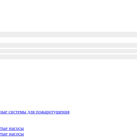
ые системы для пожаротушения
атые насосы
атые насосы