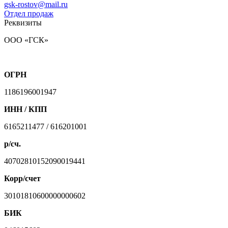
gsk-rostov@mail.ru
Отдел продаж
Реквизиты
ООО «ГСК»
ОГРН
1186196001947
ИНН / КПП
6165211477 / 616201001
р/сч.
40702810152090019441
Корр/счет
30101810600000000602
БИК