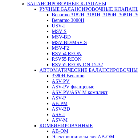
БАЛАНСИРОВОЧНЫЕ КЛАПАНЫ
РУЧНЫЕ БАЛАНСИРОВОЧНЫЕ КЛАПАН
Benarmo 3182H, 3181Н, 3180Н, 3081Н, 
Benarmo 3080H
USV-I
MSV-S
MSV-BD
MSV-BD/MSV-S
MSV-F2
RSV54 REON
RSV55 REON
RSV55 REON DN 15-32
АВТОМАТИЧЕСКИЕ БАЛАНСИРОВОЧНЫ
3380H Benarmo
ASV-PV
ASV-PV фланцевые
ASV-PV/ASV-M комплект
ASV-P
AB-PM
ASV-BD
ASV-I
ASV-M
КОМБИНИРОВАННЫЕ
AB-QM
Электроприводы для AB-QM