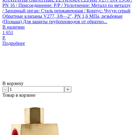
PN 16 / Присоединение: Р/Р / Уплотнение: Металл по металлу
/ Запорный орган: Сталь нержавеющая / Корпус: Чугун серый
Обратные клапаны V277, 3/8—2″, PN 1,6 МПа, резьбовые
(Польша) Для защиты трубопроводов от обратно...
В наличии
1 651
Р.
Подробнее
В корзину
-
+
Товар в корзине