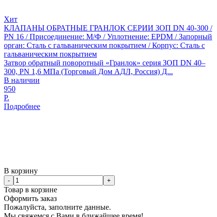
Хит
КЛАПАНЫ ОБРАТНЫЕ ГРАНЛОК СЕРИИ ЗОП DN 40-300 /
PN 16 / Присоединение: М/Ф / Уплотнение: EPDM / Запорный
орган: Сталь с гальваническим покрытием / Корпус: Сталь с
гальваническим покрытием
Затвор обратный поворотный «Гранлок» серия ЗОП DN 40–
300, PN 1,6 МПа (Торговый Дом АДЛ, Россия) Д...
В наличии
950
Р.
Подробнее
В корзину
-
+
Товар в корзине
Оформить заказ
Пожалуйста, заполните данные.
Мы свяжемся с Вами в ближайшее время!