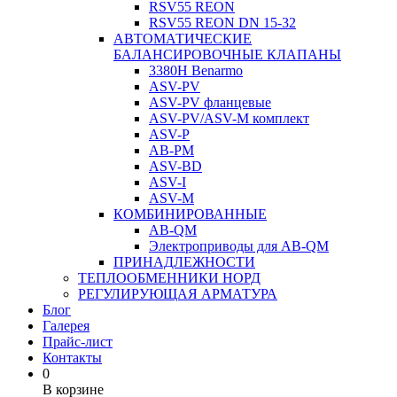
RSV55 REON
RSV55 REON DN 15-32
АВТОМАТИЧЕСКИЕ
БАЛАНСИРОВОЧНЫЕ КЛАПАНЫ
3380H Benarmo
ASV-PV
ASV-PV фланцевые
ASV-PV/ASV-M комплект
ASV-P
AB-PM
ASV-BD
ASV-I
ASV-M
КОМБИНИРОВАННЫЕ
AB-QM
Электроприводы для AB-QM
ПРИНАДЛЕЖНОСТИ
ТЕПЛООБМЕННИКИ НОРД
РЕГУЛИРУЮЩАЯ АРМАТУРА
Блог
Галерея
Прайс-лист
Контакты
0
В корзине