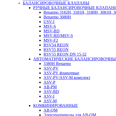
БАЛАНСИРОВОЧНЫЕ КЛАПАНЫ
РУЧНЫЕ БАЛАНСИРОВОЧНЫЕ КЛАПАН
Benarmo 3182H, 3181Н, 3180Н, 3081Н, 
Benarmo 3080H
USV-I
MSV-S
MSV-BD
MSV-BD/MSV-S
MSV-F2
RSV54 REON
RSV55 REON
RSV55 REON DN 15-32
АВТОМАТИЧЕСКИЕ БАЛАНСИРОВОЧНЫ
3380H Benarmo
ASV-PV
ASV-PV фланцевые
ASV-PV/ASV-M комплект
ASV-P
AB-PM
ASV-BD
ASV-I
ASV-M
КОМБИНИРОВАННЫЕ
AB-QM
Электроприводы для AB-QM