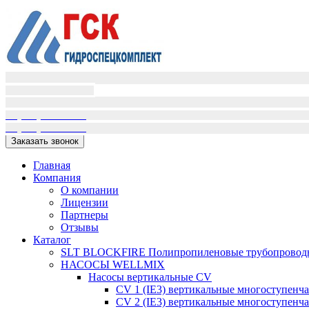
Пн-Пт (9:00-18:00)
Сб-Вс вых.
+7(995)398-01-16
+7(909)405-72-02
Заказать звонок
Главная
Компания
О компании
Лицензии
Партнеры
Отзывы
Каталог
SLT BLOCKFIRE Полипропиленовые трубопроводн
НАСОСЫ WELLMIX
Насосы вертикальные CV
CV 1 (IE3) вертикальные многоступенч
CV 2 (IE3) вертикальные многоступенч