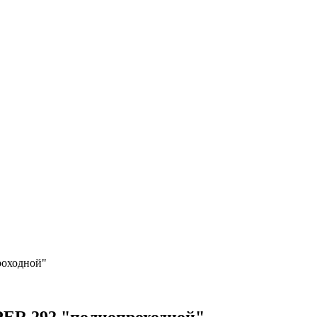
оходной"
292 "полнопроходной"