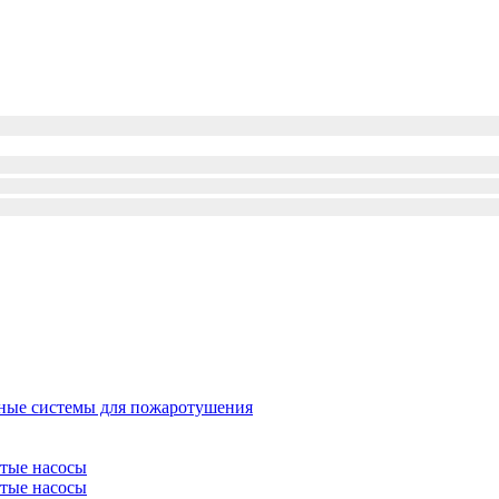
ые системы для пожаротушения
атые насосы
атые насосы