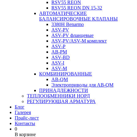
RSV55 REON
RSV55 REON DN 15-32
АВТОМАТИЧЕСКИЕ
БАЛАНСИРОВОЧНЫЕ КЛАПАНЫ
3380H Benarmo
ASV-PV
ASV-PV фланцевые
ASV-PV/ASV-M комплект
ASV-P
AB-PM
ASV-BD
ASV-I
ASV-M
КОМБИНИРОВАННЫЕ
AB-QM
Электроприводы для AB-QM
ПРИНАДЛЕЖНОСТИ
ТЕПЛООБМЕННИКИ НОРД
РЕГУЛИРУЮЩАЯ АРМАТУРА
Блог
Галерея
Прайс-лист
Контакты
0
В корзине