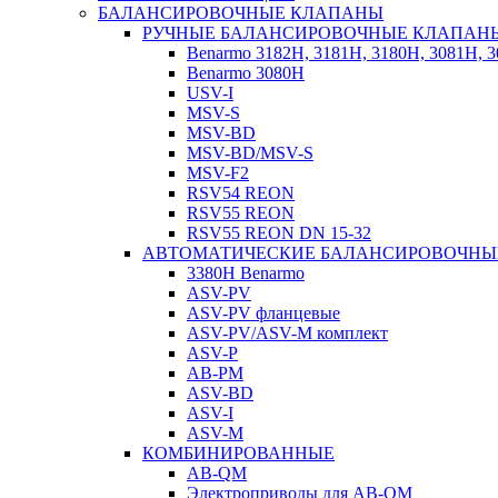
БАЛАНСИРОВОЧНЫЕ КЛАПАНЫ
РУЧНЫЕ БАЛАНСИРОВОЧНЫЕ КЛАПАН
Benarmo 3182H, 3181Н, 3180Н, 3081Н, 
Benarmo 3080H
USV-I
MSV-S
MSV-BD
MSV-BD/MSV-S
MSV-F2
RSV54 REON
RSV55 REON
RSV55 REON DN 15-32
АВТОМАТИЧЕСКИЕ БАЛАНСИРОВОЧНЫ
3380H Benarmo
ASV-PV
ASV-PV фланцевые
ASV-PV/ASV-M комплект
ASV-P
AB-PM
ASV-BD
ASV-I
ASV-M
КОМБИНИРОВАННЫЕ
AB-QM
Электроприводы для AB-QM