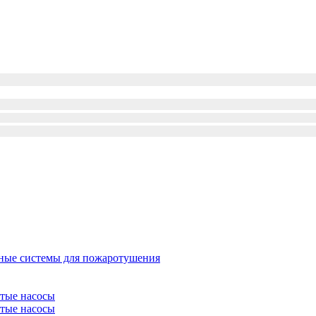
ые системы для пожаротушения
атые насосы
атые насосы