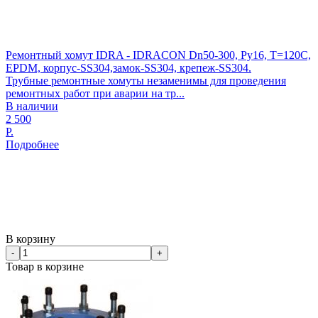
Ремонтный хомут IDRA - IDRACON Dn50-300, Ру16, Т=120С,
EPDM, корпус-SS304,замок-SS304, крепеж-SS304.
Трубные ремонтные хомуты незаменимы для проведения
ремонтных работ при аварии на тр...
В наличии
2 500
Р.
Подробнее
В корзину
-
+
Товар в корзине