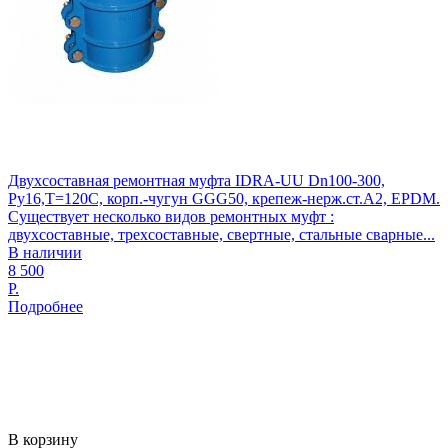
Двухсоставная ремонтная муфта IDRA-UU Dn100-300,
Ру16,T=120С, корп.-чугун GGG50, крепеж-нерж.ст.А2, EPDM.
Существует несколько видов ремонтных муфт :
двухсоставные, трехсоставные, свертные, стальные сварные...
В наличии
8 500
Р.
Подробнее
В корзину