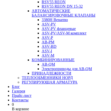
RSV55 REON
RSV55 REON DN 15-32
АВТОМАТИЧЕСКИЕ
БАЛАНСИРОВОЧНЫЕ КЛАПАНЫ
3380H Benarmo
ASV-PV
ASV-PV фланцевые
ASV-PV/ASV-M комплект
ASV-P
AB-PM
ASV-BD
ASV-I
ASV-M
КОМБИНИРОВАННЫЕ
AB-QM
Электроприводы для AB-QM
ПРИНАДЛЕЖНОСТИ
ТЕПЛООБМЕННИКИ НОРД
РЕГУЛИРУЮЩАЯ АРМАТУРА
Блог
Галерея
Прайс-лист
Контакты
0
В корзине