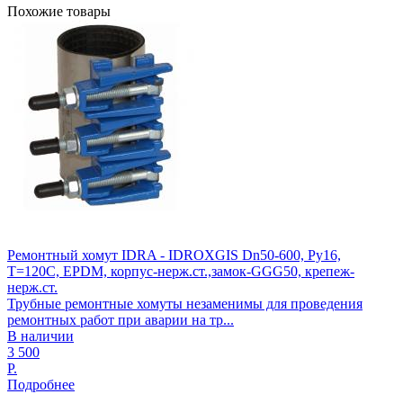
Похожие товары
Ремонтный хомут IDRA - IDROXGIS Dn50-600, Ру16,
Т=120С, EPDM, корпус-нерж.ст.,замок-GGG50, крепеж-
нерж.ст.
Трубные ремонтные хомуты незаменимы для проведения
ремонтных работ при аварии на тр...
В наличии
3 500
Р.
Подробнее