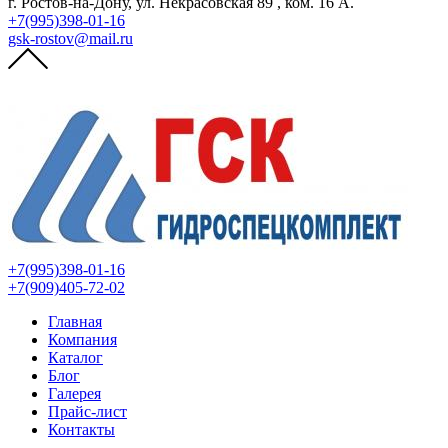
г. Ростов-на-Дону, ул. Некрасовская 89 , ком. 16 А.
+7(995)398-01-16
gsk-rostov@mail.ru
+7(995)398-01-16
+7(909)405-72-02
Главная
Компания
Каталог
Блог
Галерея
Прайс-лист
Контакты