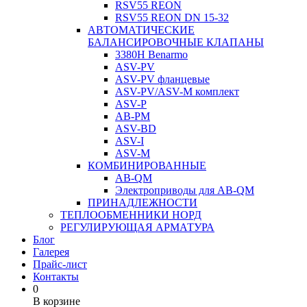
RSV55 REON
RSV55 REON DN 15-32
АВТОМАТИЧЕСКИЕ
БАЛАНСИРОВОЧНЫЕ КЛАПАНЫ
3380H Benarmo
ASV-PV
ASV-PV фланцевые
ASV-PV/ASV-M комплект
ASV-P
AB-PM
ASV-BD
ASV-I
ASV-M
КОМБИНИРОВАННЫЕ
AB-QM
Электроприводы для AB-QM
ПРИНАДЛЕЖНОСТИ
ТЕПЛООБМЕННИКИ НОРД
РЕГУЛИРУЮЩАЯ АРМАТУРА
Блог
Галерея
Прайс-лист
Контакты
0
В корзине