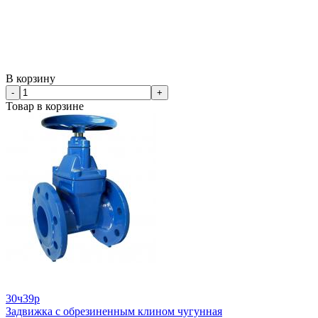
В корзину
-
+
Товар в корзине
30ч39р
Задвижка с обрезиненным клином чугунная