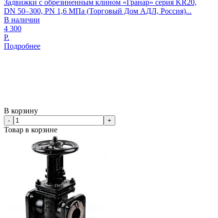
Задвижки с обрезиненным клином «Гранар» серия KR20,
DN 50–300, PN 1,6 МПа (Торговый Дом АДЛ, Россия)...
В наличии
4 300
Р.
Подробнее
В корзину
-
+
Товар в корзине