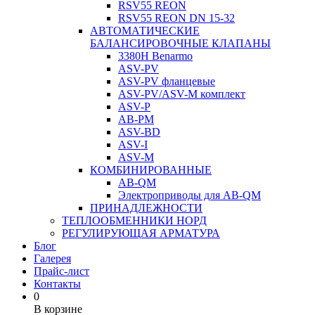
RSV55 REON
RSV55 REON DN 15-32
АВТОМАТИЧЕСКИЕ
БАЛАНСИРОВОЧНЫЕ КЛАПАНЫ
3380H Benarmo
ASV-PV
ASV-PV фланцевые
ASV-PV/ASV-M комплект
ASV-P
AB-PM
ASV-BD
ASV-I
ASV-M
КОМБИНИРОВАННЫЕ
AB-QM
Электроприводы для AB-QM
ПРИНАДЛЕЖНОСТИ
ТЕПЛООБМЕННИКИ НОРД
РЕГУЛИРУЮЩАЯ АРМАТУРА
Блог
Галерея
Прайс-лист
Контакты
0
В корзине