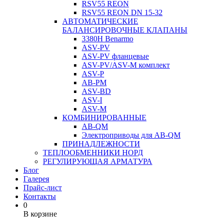
RSV55 REON
RSV55 REON DN 15-32
АВТОМАТИЧЕСКИЕ
БАЛАНСИРОВОЧНЫЕ КЛАПАНЫ
3380H Benarmo
ASV-PV
ASV-PV фланцевые
ASV-PV/ASV-M комплект
ASV-P
AB-PM
ASV-BD
ASV-I
ASV-M
КОМБИНИРОВАННЫЕ
AB-QM
Электроприводы для AB-QM
ПРИНАДЛЕЖНОСТИ
ТЕПЛООБМЕННИКИ НОРД
РЕГУЛИРУЮЩАЯ АРМАТУРА
Блог
Галерея
Прайс-лист
Контакты
0
В корзине