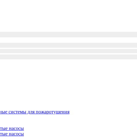
ые системы для пожаротушения
атые насосы
атые насосы