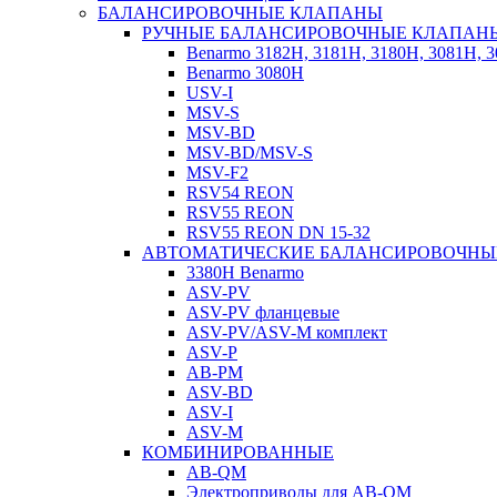
БАЛАНСИРОВОЧНЫЕ КЛАПАНЫ
РУЧНЫЕ БАЛАНСИРОВОЧНЫЕ КЛАПАН
Benarmo 3182H, 3181Н, 3180Н, 3081Н, 
Benarmo 3080H
USV-I
MSV-S
MSV-BD
MSV-BD/MSV-S
MSV-F2
RSV54 REON
RSV55 REON
RSV55 REON DN 15-32
АВТОМАТИЧЕСКИЕ БАЛАНСИРОВОЧНЫ
3380H Benarmo
ASV-PV
ASV-PV фланцевые
ASV-PV/ASV-M комплект
ASV-P
AB-PM
ASV-BD
ASV-I
ASV-M
КОМБИНИРОВАННЫЕ
AB-QM
Электроприводы для AB-QM