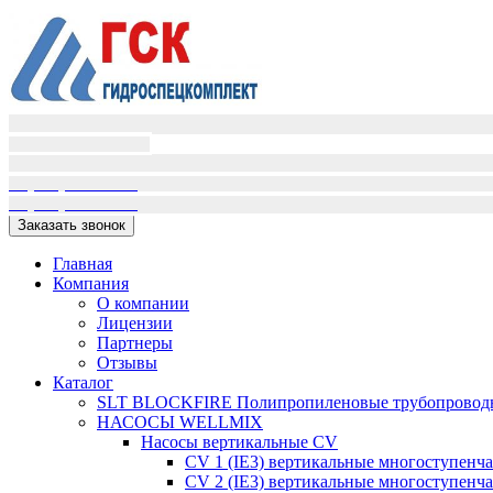
Пн-Пт (9:00-18:00)
Сб-Вс вых.
+7(995)398-01-16
+7(909)405-72-02
Заказать звонок
Главная
Компания
О компании
Лицензии
Партнеры
Отзывы
Каталог
SLT BLOCKFIRE Полипропиленовые трубопроводн
НАСОСЫ WELLMIX
Насосы вертикальные CV
CV 1 (IE3) вертикальные многоступенч
CV 2 (IE3) вертикальные многоступенч