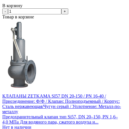
В корзину
-
+
Товар в корзине
КЛАПАНЫ ZETKAMA SI57 DN 20-150 / PN 16-40 /
Присоединение: Ф/Ф / Клапан: Полноподъемный / Корпус:
Сталь нержавеющая/Чугун серый / Уплотнение: Металл-по-
металлу
Предохранительный клапан тип Si57, DN 20–150, PN 1,6–
4,0 МПа Для водяного пара, сжатого воздуха и...
Нет в наличии