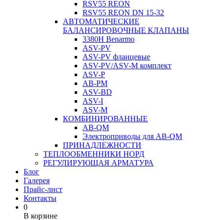
RSV55 REON
RSV55 REON DN 15-32
АВТОМАТИЧЕСКИЕ
БАЛАНСИРОВОЧНЫЕ КЛАПАНЫ
3380H Benarmo
ASV-PV
ASV-PV фланцевые
ASV-PV/ASV-M комплект
ASV-P
AB-PM
ASV-BD
ASV-I
ASV-M
КОМБИНИРОВАННЫЕ
AB-QM
Электроприводы для AB-QM
ПРИНАДЛЕЖНОСТИ
ТЕПЛООБМЕННИКИ НОРД
РЕГУЛИРУЮЩАЯ АРМАТУРА
Блог
Галерея
Прайс-лист
Контакты
0
В корзине