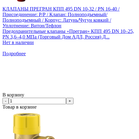
КЛАПАНЫ ПРЕГРАН КПП 495 DN 10-32 / PN 16-40 /
Присоединение: Р/Р / Клапан: Полноподъемный/
Полноподъемный / Корпус: Латунь/Чугун ковкий /
Уплотнение: Витон/Тефлон
Предохранительные клапаны «Прегран» КПП 495 DN 10–25,
PN 3,6–4,0 МПа (Торговый Дом АДЛ, Россия) Д...
Нет в наличии
Подробнее
В корзину
-
+
Товар в корзине