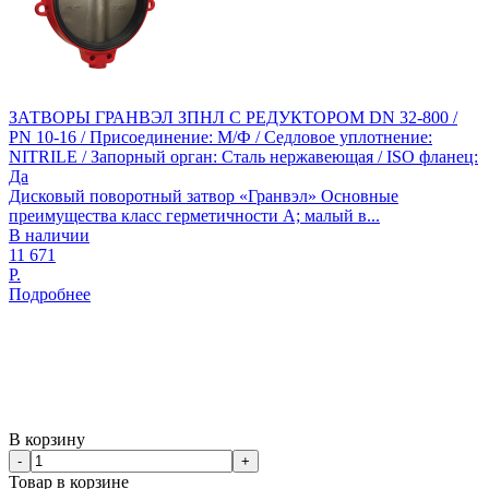
ЗАТВОРЫ ГРАНВЭЛ ЗПНЛ С РЕДУКТОРОМ DN 32-800 /
PN 10-16 / Присоединение: М/Ф / Седловое уплотнение:
NITRILE / Запорный орган: Сталь нержавеющая / ISO фланец:
Да
Дисковый поворотный затвор «Гранвэл» Основные
преимущества класс герметичности А; малый в...
В наличии
11 671
Р.
Подробнее
В корзину
-
+
Товар в корзине