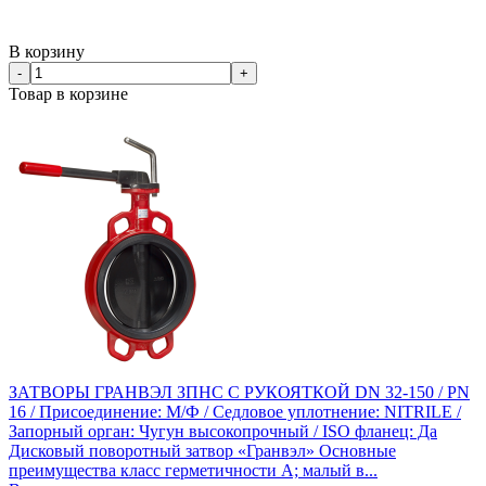
В корзину
-
+
Товар в корзине
ЗАТВОРЫ ГРАНВЭЛ ЗПНС С РУКОЯТКОЙ DN 32-150 / PN
16 / Присоединение: М/Ф / Седловое уплотнение: NITRILE /
Запорный орган: Чугун высокопрочный / ISO фланец: Да
Дисковый поворотный затвор «Гранвэл» Основные
преимущества класс герметичности А; малый в...