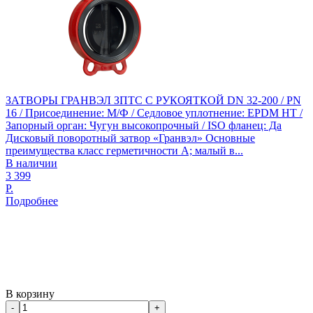
ЗАТВОРЫ ГРАНВЭЛ ЗПТС С РУКОЯТКОЙ DN 32-200 / PN
16 / Присоединение: М/Ф / Седловое уплотнение: EPDM HT /
Запорный орган: Чугун высокопрочный / ISO фланец: Да
Дисковый поворотный затвор «Гранвэл» Основные
преимущества класс герметичности А; малый в...
В наличии
3 399
Р.
Подробнее
В корзину
-
+