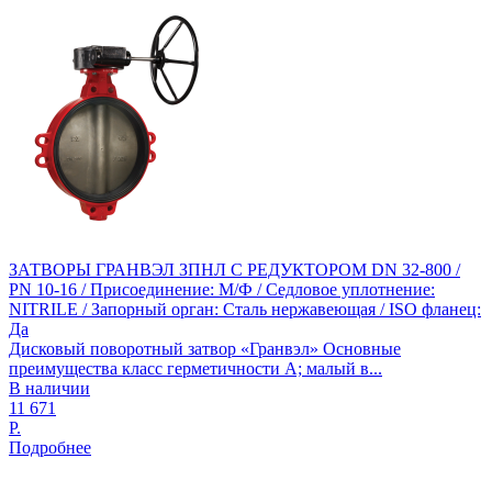
ЗАТВОРЫ ГРАНВЭЛ ЗПНЛ С РЕДУКТОРОМ DN 32-800 /
PN 10-16 / Присоединение: М/Ф / Седловое уплотнение:
NITRILE / Запорный орган: Сталь нержавеющая / ISO фланец:
Да
Дисковый поворотный затвор «Гранвэл» Основные
преимущества класс герметичности А; малый в...
В наличии
11 671
Р.
Подробнее