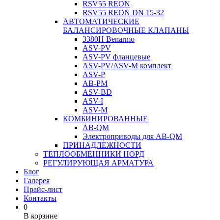
RSV55 REON
RSV55 REON DN 15-32
АВТОМАТИЧЕСКИЕ
БАЛАНСИРОВОЧНЫЕ КЛАПАНЫ
3380H Benarmo
ASV-PV
ASV-PV фланцевые
ASV-PV/ASV-M комплект
ASV-P
AB-PM
ASV-BD
ASV-I
ASV-M
КОМБИНИРОВАННЫЕ
AB-QM
Электроприводы для AB-QM
ПРИНАДЛЕЖНОСТИ
ТЕПЛООБМЕННИКИ НОРД
РЕГУЛИРУЮЩАЯ АРМАТУРА
Блог
Галерея
Прайс-лист
Контакты
0
В корзине