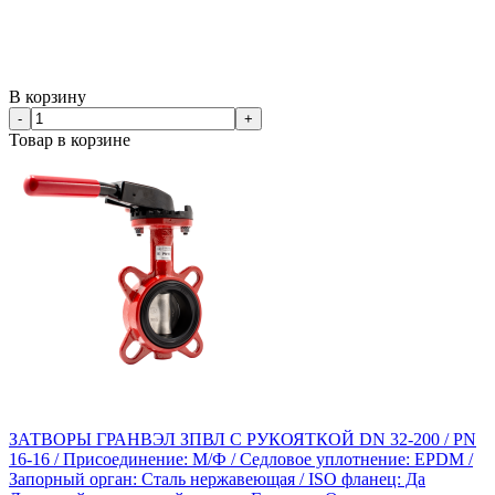
В корзину
-
+
Товар в корзине
ЗАТВОРЫ ГРАНВЭЛ ЗПВЛ С РУКОЯТКОЙ DN 32-200 / PN
16-16 / Присоединение: М/Ф / Седловое уплотнение: EPDM /
Запорный орган: Сталь нержавеющая / ISO фланец: Да