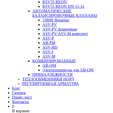
RSV55 REON
RSV55 REON DN 15-32
АВТОМАТИЧЕСКИЕ
БАЛАНСИРОВОЧНЫЕ КЛАПАНЫ
3380H Benarmo
ASV-PV
ASV-PV фланцевые
ASV-PV/ASV-M комплект
ASV-P
AB-PM
ASV-BD
ASV-I
ASV-M
КОМБИНИРОВАННЫЕ
AB-QM
Электроприводы для AB-QM
ПРИНАДЛЕЖНОСТИ
ТЕПЛООБМЕННИКИ НОРД
РЕГУЛИРУЮЩАЯ АРМАТУРА
Блог
Галерея
Прайс-лист
Контакты
0
В корзине