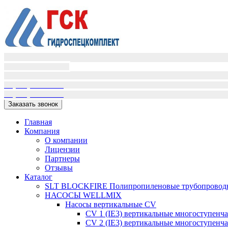
Пн-Пт (9:00-18:00)
Сб-Вс вых.
+7(995)398-01-16
+7(909)405-72-02
Заказать звонок
Главная
Компания
О компании
Лицензии
Партнеры
Отзывы
Каталог
SLT BLOCKFIRE Полипропиленовые трубопроводн
НАСОСЫ WELLMIX
Насосы вертикальные CV
CV 1 (IE3) вертикальные многоступенч
CV 2 (IE3) вертикальные многоступенч