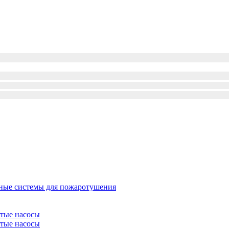
ые системы для пожаротушения
атые насосы
атые насосы