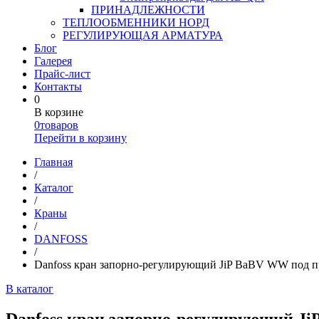
ПРИНАДЛЕЖНОСТИ
ТЕПЛООБМЕННИКИ НОРД
РЕГУЛИРУЮЩАЯ АРМАТУРА
Блог
Галерея
Прайс-лист
Контакты
0
В корзине
0
товаров
Перейти в корзину
Главная
/
Каталог
/
Краны
/
DANFOSS
/
Danfoss кран запорно-регулирующий JiP BaBV WW под 
В каталог
Danfoss кран запорно-регулирующий J