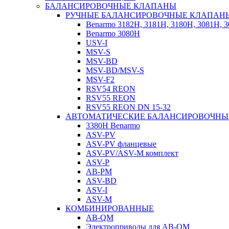
БАЛАНСИРОВОЧНЫЕ КЛАПАНЫ
РУЧНЫЕ БАЛАНСИРОВОЧНЫЕ КЛАПАН
Benarmo 3182H, 3181Н, 3180Н, 3081Н, 
Benarmo 3080H
USV-I
MSV-S
MSV-BD
MSV-BD/MSV-S
MSV-F2
RSV54 REON
RSV55 REON
RSV55 REON DN 15-32
АВТОМАТИЧЕСКИЕ БАЛАНСИРОВОЧНЫ
3380H Benarmo
ASV-PV
ASV-PV фланцевые
ASV-PV/ASV-M комплект
ASV-P
AB-PM
ASV-BD
ASV-I
ASV-M
КОМБИНИРОВАННЫЕ
AB-QM
Электроприводы для AB-QM