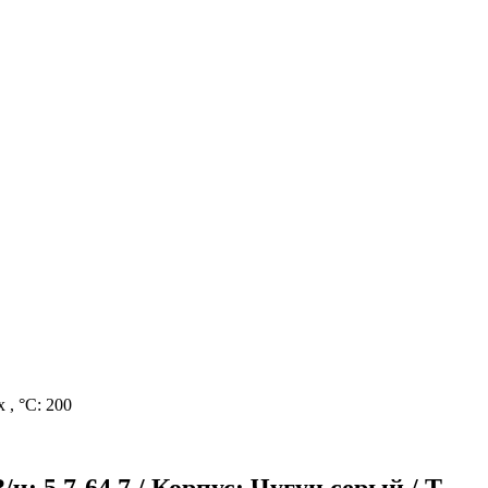
, °С: 200
 5,7-64,7 / Корпус: Чугун серый / T