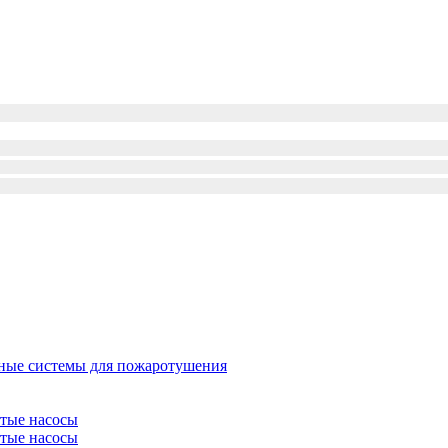
ые системы для пожаротушения
атые насосы
атые насосы