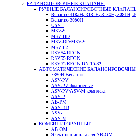
БАЛАНСИРОВОЧНЫЕ КЛАПАНЫ
РУЧНЫЕ БАЛАНСИРОВОЧНЫЕ КЛАПАН
Benarmo 3182H, 3181Н, 3180Н, 3081Н, 
Benarmo 3080H
USV-I
MSV-S
MSV-BD
MSV-BD/MSV-S
MSV-F2
RSV54 REON
RSV55 REON
RSV55 REON DN 15-32
АВТОМАТИЧЕСКИЕ БАЛАНСИРОВОЧНЫ
3380H Benarmo
ASV-PV
ASV-PV фланцевые
ASV-PV/ASV-M комплект
ASV-P
AB-PM
ASV-BD
ASV-I
ASV-M
КОМБИНИРОВАННЫЕ
AB-QM
Электроприводы для AB-QM