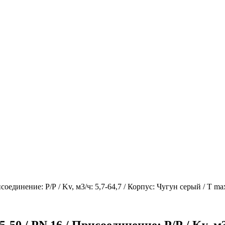
ение: Р/Р / Kv, м3/ч: 5,7-64,7 / Корпус: Чугун серый / T max 
PN 16 / Присоединение: Р/Р / Kv, м3/ч: