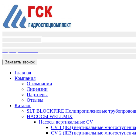
Пн-Пт (9:00-18:00)
Сб-Вс вых.
+7(995)398-01-16
+7(909)405-72-02
Заказать звонок
Главная
Компания
О компании
Лицензии
Партнеры
Отзывы
Каталог
SLT BLOCKFIRE Полипропиленовые трубопроводн
НАСОСЫ WELLMIX
Насосы вертикальные CV
CV 1 (IE3) вертикальные многоступенч
CV 2 (IE3) вертикальные многоступенч