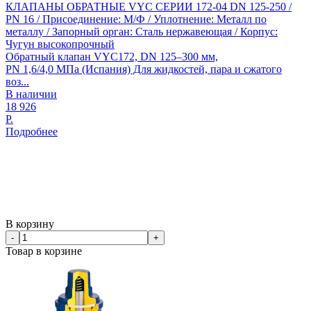
КЛАПАНЫ ОБРАТНЫЕ VYC СЕРИИ 172-04 DN 125-250 /
PN 16 / Присоединение: М/Ф / Уплотнение: Металл по
металлу / Запорный орган: Сталь нержавеющая / Корпус:
Чугун высокопрочный
Обратный клапан VYC172, DN 125–300 мм,
PN 1,6/4,0 МПа (Испания) Для жидкостей, пара и сжатого
воз...
В наличии
18 926
Р.
Подробнее
В корзину
-
+
Товар в корзине