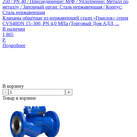
250 / PN 40 / Присоединение: М/Ф / Уплотнение: Металл по
металлу / Запорный орган: Сталь нержавеющая / Корпус:
Сталь нержавеющая
Клапаны обратные из нержавеющей стали «Гранлок» серия
CVS40DN 15–300, PN 4,0 МПа (Торговый Дом АДЛ, ...
В наличии
1 865
Р.
Подробнее
В корзину
-
+
Товар в корзине