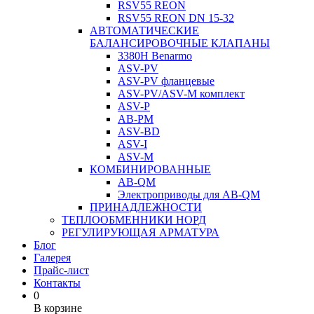
RSV55 REON
RSV55 REON DN 15-32
АВТОМАТИЧЕСКИЕ
БАЛАНСИРОВОЧНЫЕ КЛАПАНЫ
3380H Benarmo
ASV-PV
ASV-PV фланцевые
ASV-PV/ASV-M комплект
ASV-P
AB-PM
ASV-BD
ASV-I
ASV-M
КОМБИНИРОВАННЫЕ
AB-QM
Электроприводы для AB-QM
ПРИНАДЛЕЖНОСТИ
ТЕПЛООБМЕННИКИ НОРД
РЕГУЛИРУЮЩАЯ АРМАТУРА
Блог
Галерея
Прайс-лист
Контакты
0
В корзине