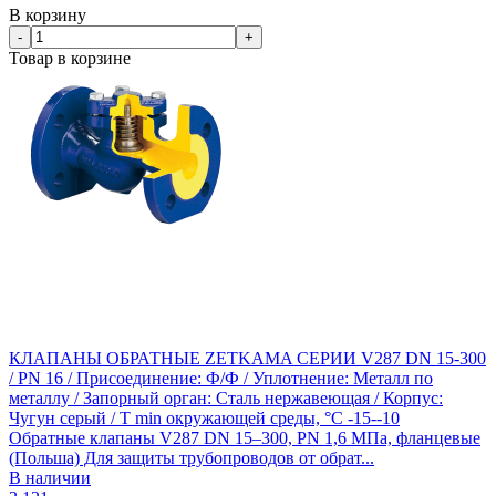
В корзину
-
+
Товар в корзине
КЛАПАНЫ ОБРАТНЫЕ ZETKAMA СЕРИИ V287 DN 15-300
/ PN 16 / Присоединение: Ф/Ф / Уплотнение: Металл по
металлу / Запорный орган: Сталь нержавеющая / Корпус:
Чугун серый / T min окружающей среды, °C -15--10
Обратные клапаны V287 DN 15–300, PN 1,6 МПа, фланцевые
(Польша) Для защиты трубопроводов от обрат...
В наличии