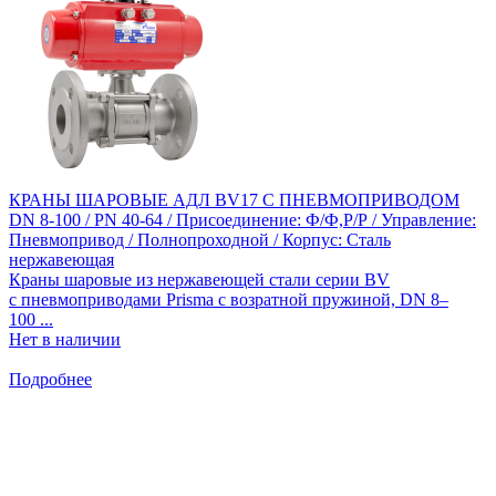
КРАНЫ ШАРОВЫЕ АДЛ BV17 С ПНЕВМОПРИВОДОМ
DN 8-100 / PN 40-64 / Присоединение: Ф/Ф,Р/Р / Управление:
Пневмопривод / Полнопроходной / Корпус: Сталь
нержавеющая
Краны шаровые из нержавеющей стали серии BV
с пневмоприводами Prisma с возратной пружиной, DN 8–
100 ...
Нет в наличии
Подробнее