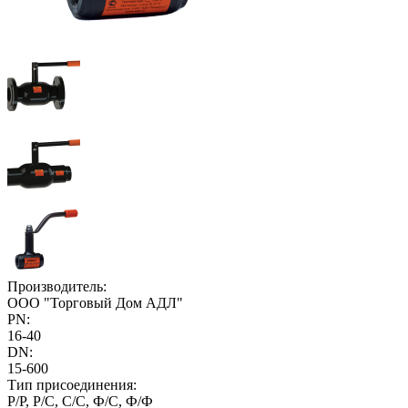
Производитель:
ООО "Торговый Дом АДЛ"
PN:
16-40
DN:
15-600
Тип присоединения:
Р/Р, Р/С, С/С, Ф/С, Ф/Ф