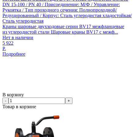
DN 15-100 / PN 40 / Присоединение: М/Ф / Управление:
Рукоятка / Тип проходного сечения: Полнопроходной/
Редуцированный / Корпус: Сталь углеродистая хладостойкая/
Сталь углеродистая
Краны шаровые двухходовые серии BV17 межфланцевые
из углеродистой стали Шаровые краны BV17 с межф...
Нет в наличии
5 922
Р.
Подробнее
В корзину
-
+
Товар в корзине