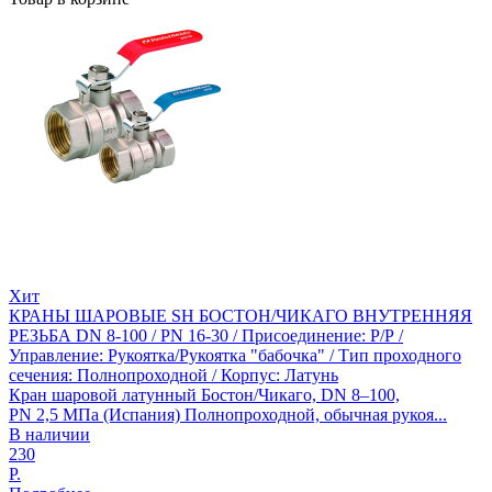
Хит
КРАНЫ ШАРОВЫЕ SH БОСТОН/ЧИКАГО ВНУТРЕННЯЯ
РЕЗЬБА DN 8-100 / PN 16-30 / Присоединение: Р/Р /
Управление: Рукоятка/Рукоятка "бабочка" / Тип проходного
сечения: Полнопроходной / Корпус: Латунь
Кран шаровой латунный Бостон/Чикаго, DN 8–100,
PN 2,5 МПа (Испания) Полнопроходной, обычная рукоя...
В наличии
230
Р.