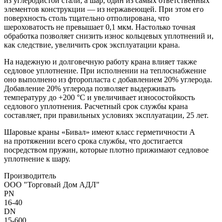
из углеродистой стали, а шар, один из самых ответственных
элементов конструкции — из нержавеющей. При этом его
поверхность столь тщательно отполирована, что
шероховатость не превышает 0,1 мкм. Настолько точная
обработка позволяет снизить износ кольцевых уплотнений и,
как следствие, увеличить срок эксплуатации крана.
На надежную и долговечную работу крана влияет также
седловое уплотнение. При исполнении на теплоснабжение
оно выполнено из фторопласта с добавлением 20% углерода.
Добавление 20% углерода позволяет выдерживать
температуру до +200 °С и увеличивает износостойкость
седлового уплотнения. Расчетный срок службы крана
составляет, при правильных условиях эксплуатации, 25 лет.
Шаровые краны «Бивал» имеют класс герметичности А
на протяжении всего срока службы, что достигается
посредством пружин, которые плотно прижимают седловое
уплотнение к шару.
Производитель
ООО "Торговый Дом АДЛ"
PN
16-40
DN
15-600