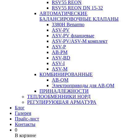
RSV55 REON
RSV55 REON DN 15-32
АВТОМАТИЧЕСКИЕ
БАЛАНСИРОВОЧНЫЕ КЛАПАНЫ
3380H Benarmo
ASV-PV
ASV-PV фланцевые
ASV-PV/ASV-M комплект
ASV-P
AB-PM
ASV-BD
ASV-I
ASV-M
КОМБИНИРОВАННЫЕ
AB-QM
Электроприводы для AB-QM
ПРИНАДЛЕЖНОСТИ
ТЕПЛООБМЕННИКИ НОРД
РЕГУЛИРУЮЩАЯ АРМАТУРА
Блог
Галерея
Прайс-лист
Контакты
0
В корзине