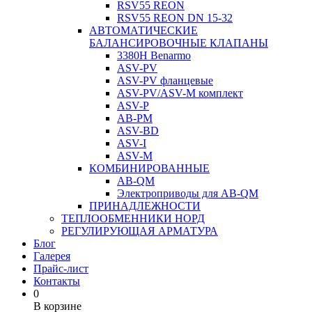
RSV55 REON
RSV55 REON DN 15-32
АВТОМАТИЧЕСКИЕ
БАЛАНСИРОВОЧНЫЕ КЛАПАНЫ
3380H Benarmo
ASV-PV
ASV-PV фланцевые
ASV-PV/ASV-M комплект
ASV-P
AB-PM
ASV-BD
ASV-I
ASV-M
КОМБИНИРОВАННЫЕ
AB-QM
Электроприводы для AB-QM
ПРИНАДЛЕЖНОСТИ
ТЕПЛООБМЕННИКИ НОРД
РЕГУЛИРУЮЩАЯ АРМАТУРА
Блог
Галерея
Прайс-лист
Контакты
0
В корзине