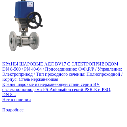
КРАНЫ ШАРОВЫЕ АДЛ BV17 С ЭЛЕКТРОПРИВОДОМ
DN 8-500 / PN 40-64 / Присоединение: Ф/Ф,Р/Р / Управление:
Электропривод / Тип проходного сечения: Полнопроходной /
Корпус: Сталь нержавеющая
Краны шаровые из нержавеющей стали серии BV
с электроприводами PS-Automation серий PSR-Е и PSQ,
DN 8...
Нет в наличии
Подробнее