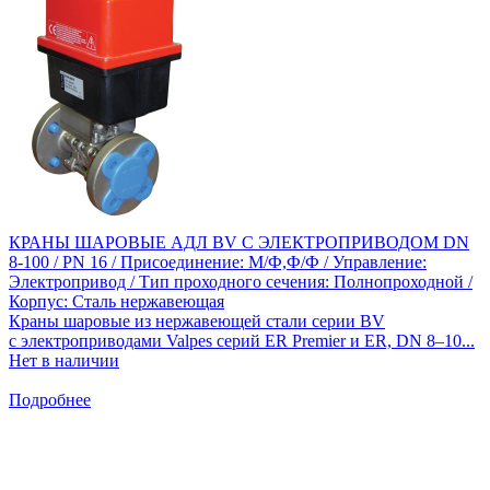
КРАНЫ ШАРОВЫЕ АДЛ BV С ЭЛЕКТРОПРИВОДОМ DN
8-100 / PN 16 / Присоединение: М/Ф,Ф/Ф / Управление:
Электропривод / Тип проходного сечения: Полнопроходной /
Корпус: Сталь нержавеющая
Краны шаровые из нержавеющей стали серии BV
с электроприводами Valpes серий ER Premier и ER, DN 8–10...
Нет в наличии
Подробнее