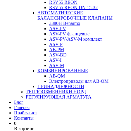
RSV55 REON
RSV55 REON DN 15-32
АВТОМАТИЧЕСКИЕ
БАЛАНСИРОВОЧНЫЕ КЛАПАНЫ
3380H Benarmo
ASV-PV
ASV-PV фланцевые
ASV-PV/ASV-M комплект
ASV-P
AB-PM
ASV-BD
ASV-I
ASV-M
КОМБИНИРОВАННЫЕ
AB-QM
Электроприводы для AB-QM
ПРИНАДЛЕЖНОСТИ
ТЕПЛООБМЕННИКИ НОРД
РЕГУЛИРУЮЩАЯ АРМАТУРА
Блог
Галерея
Прайс-лист
Контакты
0
В корзине