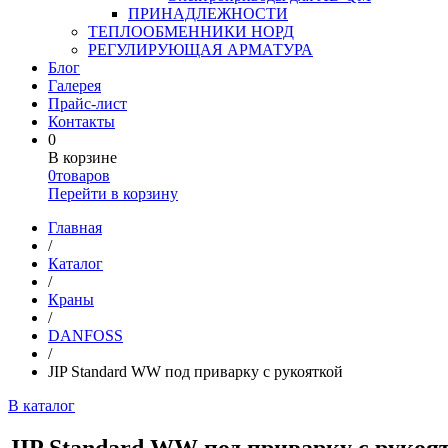
ПРИНАДЛЕЖНОСТИ
ТЕПЛООБМЕННИКИ НОРД
РЕГУЛИРУЮЩАЯ АРМАТУРА
Блог
Галерея
Прайс-лист
Контакты
0
В корзине
0
товаров
Перейти в корзину
Главная
/
Каталог
/
Краны
/
DANFOSS
/
JIP Standard WW под приварку с рукояткой
В каталог
JIP Standard WW под приварку с рукоя