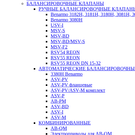
БАЛАНСИРОВОЧНЫЕ КЛАПАНЫ
РУЧНЫЕ БАЛАНСИРОВОЧНЫЕ КЛАПАН
Benarmo 3182H, 3181Н, 3180Н, 3081Н, 
Benarmo 3080H
USV-I
MSV-S
MSV-BD
MSV-BD/MSV-S
MSV-F2
RSV54 REON
RSV55 REON
RSV55 REON DN 15-32
АВТОМАТИЧЕСКИЕ БАЛАНСИРОВОЧНЫ
3380H Benarmo
ASV-PV
ASV-PV фланцевые
ASV-PV/ASV-M комплект
ASV-P
AB-PM
ASV-BD
ASV-I
ASV-M
КОМБИНИРОВАННЫЕ
AB-QM
Электроприводы для AB-QM