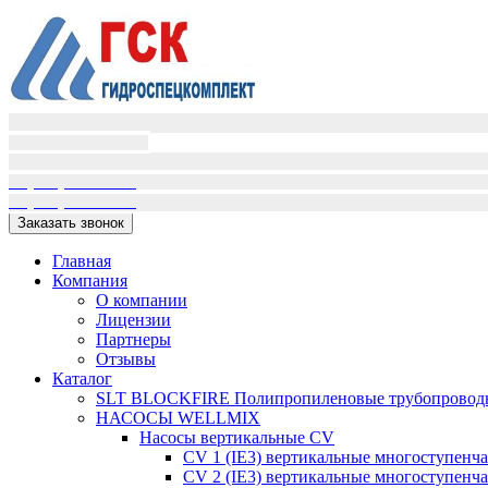
Пн-Пт (9:00-18:00)
Сб-Вс вых.
+7(995)398-01-16
+7(909)405-72-02
Заказать звонок
Главная
Компания
О компании
Лицензии
Партнеры
Отзывы
Каталог
SLT BLOCKFIRE Полипропиленовые трубопроводн
НАСОСЫ WELLMIX
Насосы вертикальные CV
CV 1 (IE3) вертикальные многоступенч
CV 2 (IE3) вертикальные многоступенч