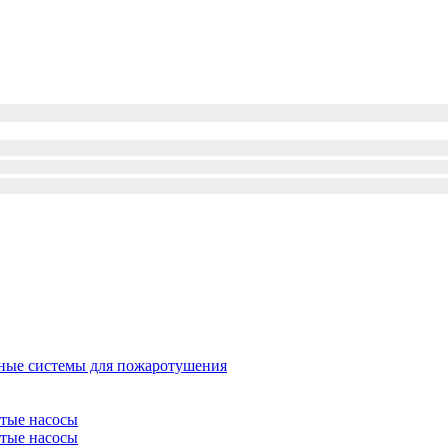
ые системы для пожаротушения
атые насосы
атые насосы