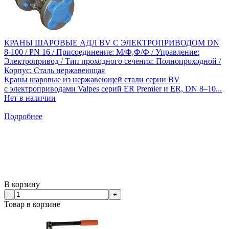
КРАНЫ ШАРОВЫЕ АДЛ BV С ЭЛЕКТРОПРИВОДОМ DN
8-100 / PN 16 / Присоединение: М/Ф,Ф/Ф / Управление:
Электропривод / Тип проходного сечения: Полнопроходной /
Корпус: Сталь нержавеющая
Краны шаровые из нержавеющей стали серии BV
с электроприводами Valpes серий ER Premier и ER, DN 8–10...
Нет в наличии
Подробнее
В корзину
-
+
Товар в корзине