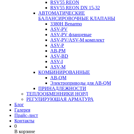
RSV55 REON
RSV55 REON DN 15-32
АВТОМАТИЧЕСКИЕ
БАЛАНСИРОВОЧНЫЕ КЛАПАНЫ
3380H Benarmo
ASV-PV
ASV-PV фланцевые
ASV-PV/ASV-M комплект
ASV-P
AB-PM
ASV-BD
ASV-I
ASV-M
КОМБИНИРОВАННЫЕ
AB-QM
Электроприводы для AB-QM
ПРИНАДЛЕЖНОСТИ
ТЕПЛООБМЕННИКИ НОРД
РЕГУЛИРУЮЩАЯ АРМАТУРА
Блог
Галерея
Прайс-лист
Контакты
0
В корзине