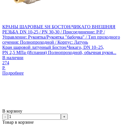
КРАНЫ ШАРОВЫЕ SH БОСТОН/ЧИКАГО ВНЕШНЯЯ
РЕЗЬБА DN 10-25 / PN 30-30 / Присоединение: Р/Р /
Управление: Рукоятка/Рукоятка "бабочка" / Тип проходного
сечения: Полнопроходной / Корпус: Латунь
Кран шаровой латунный Бостон/Чикаго, DN 10–25,
PN 2,5 МПа (Испания) Полнопроходной, обычная рукоя...
В наличии
274
Р.
Подробнее
В корзину
-
+
Товар в корзине