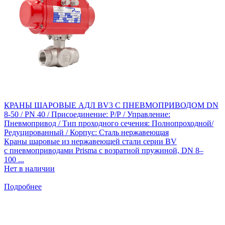
КРАНЫ ШАРОВЫЕ АДЛ BV3 С ПНЕВМОПРИВОДОМ DN
8-50 / PN 40 / Присоединение: Р/Р / Управление:
Пневмопривод / Тип проходного сечения: Полнопроходной/
Редуцированный / Корпус: Сталь нержавеющая
Краны шаровые из нержавеющей стали серии BV
с пневмоприводами Prisma с возратной пружиной, DN 8–
100 ...
Нет в наличии
Подробнее