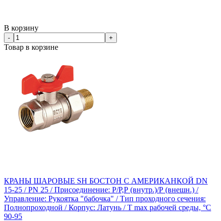
В корзину
-
+
Товар в корзине
КРАНЫ ШАРОВЫЕ SH БОСТОН С АМЕРИКАНКОЙ DN
15-25 / PN 25 / Присоединение: Р/Р,Р (внутр.)/Р (внешн.) /
Управление: Рукоятка "бабочка" / Тип проходного сечения:
Полнопроходной / Корпус: Латунь / T max рабочей среды, °С
90-95