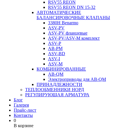
RSV55 REON
RSV55 REON DN 15-32
АВТОМАТИЧЕСКИЕ
БАЛАНСИРОВОЧНЫЕ КЛАПАНЫ
3380H Benarmo
ASV-PV
ASV-PV фланцевые
ASV-PV/ASV-M комплект
ASV-P
AB-PM
ASV-BD
ASV-I
ASV-M
КОМБИНИРОВАННЫЕ
AB-QM
Электроприводы для AB-QM
ПРИНАДЛЕЖНОСТИ
ТЕПЛООБМЕННИКИ НОРД
РЕГУЛИРУЮЩАЯ АРМАТУРА
Блог
Галерея
Прайс-лист
Контакты
0
В корзине