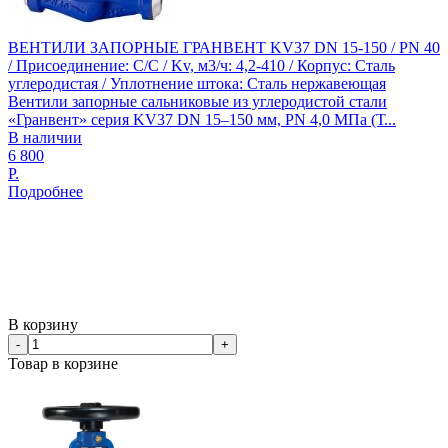
ВЕНТИЛИ ЗАПОРНЫЕ ГРАНВЕНТ KV37 DN 15-150 / PN 40
/ Присоединение: С/С / Kv, м3/ч: 4,2-410 / Корпус: Сталь
углеродистая / Уплотнение штока: Сталь нержавеющая
Вентили запорные сальниковые из углеродистой стали
«Гранвент» серия KV37 DN 15–150 мм, PN 4,0 МПа (Т...
В наличии
6 800
Р.
Подробнее
В корзину
-
+
Товар в корзине