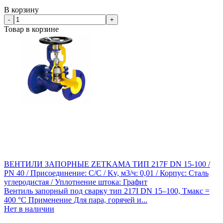
В корзину
-
+
Товар в корзине
ВЕНТИЛИ ЗАПОРНЫЕ ZETKAMA ТИП 217F DN 15-100 /
PN 40 / Присоединение: С/С / Kv, м3/ч: 0,01 / Корпус: Сталь
углеродистая / Уплотнение штока: Графит
Вентиль запорный под сварку тип 217I DN 15–100, Тмакс =
400 °С​ Применение Для пара, горячей и...
Нет в наличии