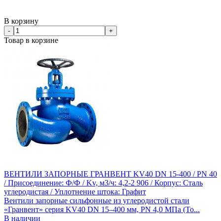
В корзину
-
+
Товар в корзине
ВЕНТИЛИ ЗАПОРНЫЕ ГРАНВЕНТ KV40 DN 15-400 / PN 40
/ Присоединение: Ф/Ф / Kv, м3/ч: 4,2-2 906 / Корпус: Сталь
углеродистая / Уплотнение штока: Графит
Вентили запорные сильфонные из углеродистой стали
«Гранвент» серия KV40 DN 15–400 мм, PN 4,0 МПа (То...
В наличии