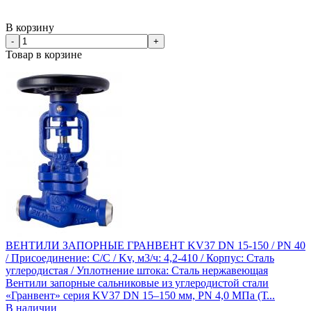
В корзину
-
+
Товар в корзине
ВЕНТИЛИ ЗАПОРНЫЕ ГРАНВЕНТ KV37 DN 15-150 / PN 40
/ Присоединение: С/С / Kv, м3/ч: 4,2-410 / Корпус: Сталь
углеродистая / Уплотнение штока: Сталь нержавеющая
Вентили запорные сальниковые из углеродистой стали
«Гранвент» серия KV37 DN 15–150 мм, PN 4,0 МПа (Т...
В наличии