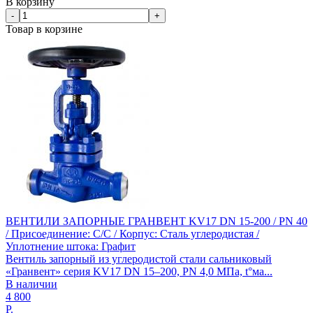
В корзину
-
+
Товар в корзине
ВЕНТИЛИ ЗАПОРНЫЕ ГРАНВЕНТ KV17 DN 15-200 / PN 40
/ Присоединение: С/С / Корпус: Сталь углеродистая /
Уплотнение штока: Графит
Вентиль запорный из углеродистой стали сальниковый
«Гранвент» серия KV17 DN 15–200, PN 4,0 МПа, t°ма...
В наличии
4 800
Р.