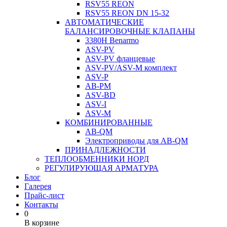
RSV55 REON
RSV55 REON DN 15-32
АВТОМАТИЧЕСКИЕ
БАЛАНСИРОВОЧНЫЕ КЛАПАНЫ
3380H Benarmo
ASV-PV
ASV-PV фланцевые
ASV-PV/ASV-M комплект
ASV-P
AB-PM
ASV-BD
ASV-I
ASV-M
КОМБИНИРОВАННЫЕ
AB-QM
Электроприводы для AB-QM
ПРИНАДЛЕЖНОСТИ
ТЕПЛООБМЕННИКИ НОРД
РЕГУЛИРУЮЩАЯ АРМАТУРА
Блог
Галерея
Прайс-лист
Контакты
0
В корзине