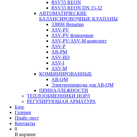
RSV55 REON
RSV55 REON DN 15-32
АВТОМАТИЧЕСКИЕ
БАЛАНСИРОВОЧНЫЕ КЛАПАНЫ
3380H Benarmo
ASV-PV
ASV-PV фланцевые
ASV-PV/ASV-M комплект
ASV-P
AB-PM
ASV-BD
ASV-I
ASV-M
КОМБИНИРОВАННЫЕ
AB-QM
Электроприводы для AB-QM
ПРИНАДЛЕЖНОСТИ
ТЕПЛООБМЕННИКИ НОРД
РЕГУЛИРУЮЩАЯ АРМАТУРА
Блог
Галерея
Прайс-лист
Контакты
0
В корзине