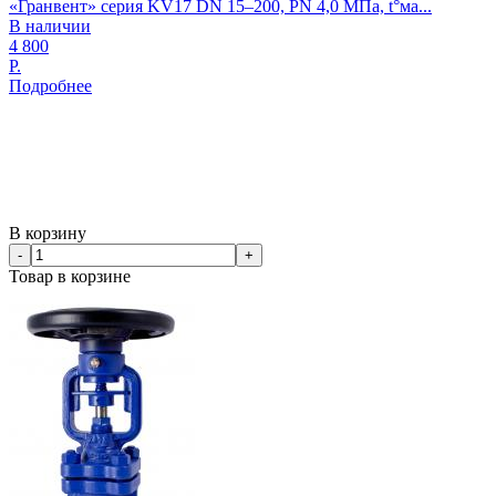
«Гранвент» серия KV17 DN 15–200, PN 4,0 МПа, t°ма...
В наличии
4 800
Р.
Подробнее
В корзину
-
+
Товар в корзине