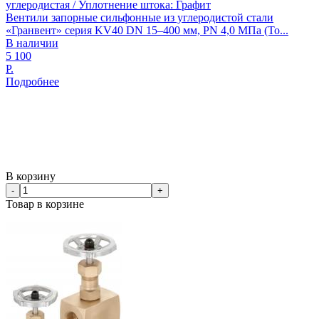
углеродистая / Уплотнение штока: Графит
Вентили запорные сильфонные из углеродистой стали
«Гранвент» серия KV40 DN 15–400 мм, PN 4,0 МПа (То...
В наличии
5 100
Р.
Подробнее
В корзину
-
+
Товар в корзине