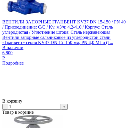
ВЕНТИЛИ ЗАПОРНЫЕ ГРАНВЕНТ KV37 DN 15-150 / PN 40
/ Присоединение: С/С / Kv, м3/ч: 4,2-410 / Корпус: Сталь
углеродистая / Уплотнение штока: Сталь нержавеющая
Вентили запорные сальниковые из углеродистой стали
«Гранвент» серия KV37 DN 15–150 мм, PN 4,0 МПа (Т...
В наличии
6 800
Р.
Подробнее
В корзину
-
+
Товар в корзине