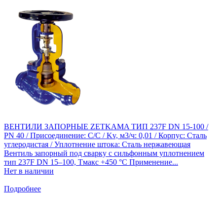
ВЕНТИЛИ ЗАПОРНЫЕ ZETKAMA ТИП 237F DN 15-100 /
PN 40 / Присоединение: С/С / Kv, м3/ч: 0,01 / Корпус: Сталь
углеродистая / Уплотнение штока: Сталь нержавеющая
Вентиль запорный под сварку с сильфонным уплотнением
тип 237F DN 15–100, Тмакс +450 °С Применение...
Нет в наличии
Подробнее